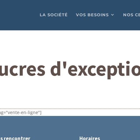
LA SOCIÉTÉ
VOS BESOINS
NOS C
ucres d'excepti
ag="vente-en-ligne"]
s rencontrer
Horaires