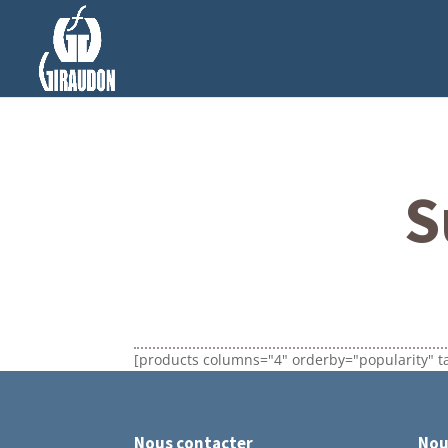
S
[products columns="4" orderby="popularity" t
Nous contacter
Nou