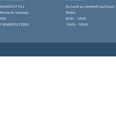
RAUDON ET FILS
Du lundi au vendredi (sauf jours
 Route du Vaisseau
fériés)
2040
8h00 – 12h00
1 GEMENOS CEDEX
13h00 – 16h00