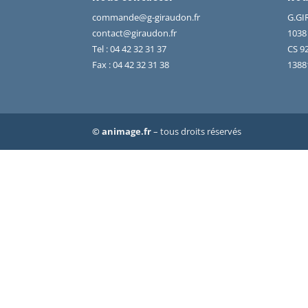
commande@g-giraudon.fr
G.GI
contact@giraudon.fr
1038
Tel
:
04 42 32 31 37
CS 9
Fax : 04 42 32 31 38
1388
© animage.fr
– tous droits réservés